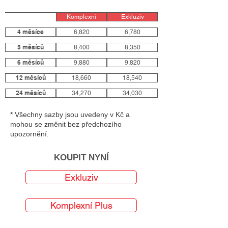
Komplexní
Exkluziv
4 měsíce
6,820
6,780
5 měsíců
8,400
8,350
6 měsíců
9,880
9,820
12 měsíců
18,660
18,540
24 měsíců
34,270
34,030
* Všechny sazby jsou uvedeny v Kč a
mohou se změnit bez předchozího
upozornění.
KOUPIT NYNÍ
Exkluziv
Komplexní Plus