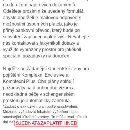
na doručení papírových dokumentů.
Odešlete prosím níže uvedený formulář,
abyste obdrželi e-mailovou odpověď s
možnostmi úsporných plateb, jako je
přímý bankovní převod, který bude po
schválení zaplacen v plné výši. Neváhejte
nás kontaktovat
s jakýmikoli dotazy a
využijte vyhrazený prostor pro jakékoli
speciální požadavky na doručení.
Najděte nejžádanější studentské ceny pro
pojištění Komplexní Exclusive a
Komplexní Plus. Oba plány splňují
požadavky na dlouhodobé vízum a
neodkladná péče v schengenském
prostoru je automaticky zahrnuta.
*Žádost o exkluzivní plán podléhá schválení.
Můžeme vyžadovat lékařské vyšetření nebo
související lékařské zprávy. To může trvat několik
dní nebo déle.
SJEDNAT&ZAPLATIT HNED