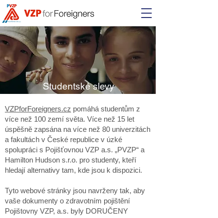
Studentské slevy
VZPforForeigners.cz
pomáhá studentům z
více než 100 zemí světa. Více než 15 let
úspěšně zapsána na více než 80 univerzitách
a fakultách v České republice v úzké
spolupráci s Pojišťovnou VZP a.s. „PVZP“ a
Hamilton Hudson s.r.o. pro studenty, kteří
hledají alternativy tam, kde jsou k dispozici.
Tyto webové stránky jsou navrženy tak, aby
vaše dokumenty o zdravotním pojištění
Pojištovny VZP, a.s. byly DORUČENY