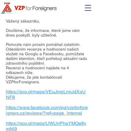
Vážený zákazníku,
Doufáme, že informace, které jsme vám
dnes poskytli, byly užitečné.
Pomozte nám prosím pomáhat ostatním.
Odesláním recenze a hodnocení našich
služeb na Googlu a Facebooku, pomůžete
dalším klientům,
kteří potřebují aktuální radu
zdravotního pojištění.
Recenzi a hodnocení najdete na 4
odkazech níže.
Děkujeme, že jste kontaktovali
VZPforForeigners.
https://goo.gl/maps/VEuJmpLnnJdXqU
NF8
https://www.facebook.com/pg/vzpforfore
igners.cz/reviews/?ref=page_internal
https://goo.gl/maps/UWUnPhaYMQe8y
mNj9