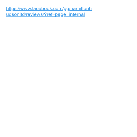
https://www.facebook.com/pg/hamiltonh
udsonltd/reviews/?ref=page_internal
O nás
Sjednat nyní
Klientská centra
FAQ
Hamilton Hudson
Dokumenty a odkazy
Pojišťovna VZP, a.s. soukromé zdravotní pojištění
Kód zdravotní pojišťovny 333
Email:
info@vzpforforeigners.cz
Phone: +420 222 254 442
U.S. Telefon +1. 616-855-7670
VZP ČR veřejné zdravotní
pojištění
Kód zdravotní pojišťovny 111
Email: info@vzp.cz
Telefon: +420 952 222 222