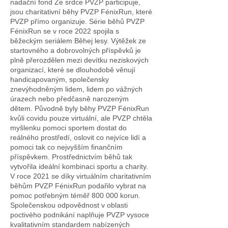
nadační fond Ze srdce PVZP participuje,
jsou charitativní běhy PVZP FénixRun, které
PVZP přímo organizuje. Série běhů PVZP
FénixRun se v roce 2022 spojila s
běžeckým seriálem Běhej lesy. Výtěžek ze
startovného a dobrovolných příspěvků je
plně přerozdělen mezi devítku neziskových
organizací, které se dlouhodobě věnují
handicapovaným, společensky
znevýhodněným lidem, lidem po vážných
úrazech nebo předčasně narozeným
dětem. Původně byly běhy PVZP FénixRun
kvůli covidu pouze virtuální, ale PVZP chtěla
myšlenku pomoci sportem dostat do
reálného prostředí, oslovit co nejvíce lidí a
pomoci tak co nejvyšším finančním
příspěvkem. Prostřednictvím běhů tak
vytvořila ideální kombinaci sportu a charity.
V roce 2021 se díky virtuálním charitativním
běhům PVZP FénixRun podařilo vybrat na
pomoc potřebným téměř 800 000 korun.
Společenskou odpovědnost v oblasti
poctivého podnikání naplňuje PVZP vysoce
kvalitativním standardem nabízených