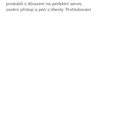
produktů s důrazem na perfektní servis,
osobní přístup a péči o klienty. Prohlubování
této společenské odpovědnosti formou
kvality a poctivé práce v rámci podpory
podnikání a podnikatelů v Česku je
zajišťováno dalšími společenskými akcemi
pro širokou veřejnost Dny s Amosem, kde
skrze sportovní a kulturní vyžití s vysokou
erudicí komunikujeme všem generacím
potřebu kvalitních českých podnikatelů a
jejich podporu, bez nichž nelze rozvíjet
obecně prospěšné aktivity, zvyšovat kvalitu
a úroveň kultury, sportu, vzdělání a pečovat
tak o naši zemi, ze které pocházíme, kde
jsme se narodili a kde máme kořeny.
Transparentní účet NF Ze srdce
PVZP:
https://www.kb.cz/cs/transparentni-
ucty/123-3590230247
O nás
Sjednat nyní