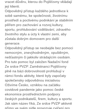
vracet důvěru, kterou do Pojišťovny vkládají
její klienti.
Odpovědný přístup každého jednotlivce k
sobě samému, ke společnosti, životnímu
prostředí a poctivému podnikání je stabilním
pilířem pro zachování a rozvoj kultury,
sportu, prohlubování vzdělávání, zdravého
životního stylu a úcty k vlastní zemi, aby
zůstala dobrým domovem pro další
generace.
Odpovědný přístup se neobejde bez pomoci
nemocným, znevýhodněným, opuštěným,
nešťastným či jakkoliv strádajícím osobám.
Pro tuto pomoc byl založen Nadační fond
Ze srdce PVZP. Zaměstnanci Pojišťovny
plně na bázi dobrovolnosti prohlubují v
rámci fondu aktivity, které byly započaty
společensky odpovědnou iniciativou
Oživíme Česko, vzniklou na začátku
covidové pandemie jako pomoc české
ekonomice prostřednictvím podpory
českých podnikatelů, firem, kultury a sportu.
Jak sám název říká, Ze srdce PVZP aktivně
přímo ve svém sídle provozuje cvičení pro