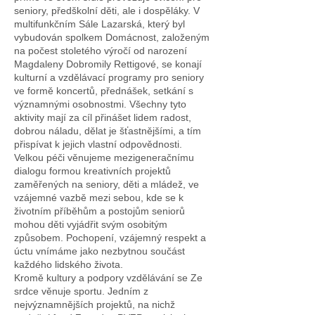
seniory, předškolní děti, ale i dospěláky. V
multifunkčním Sále Lazarská, který byl
vybudován spolkem Domácnost, založeným
na počest stoletého výročí od narození
Magdaleny Dobromily Rettigové, se konají
kulturní a vzdělávací programy pro seniory
ve formě koncertů, přednášek, setkání s
významnými osobnostmi. Všechny tyto
aktivity mají za cíl přinášet lidem radost,
dobrou náladu, dělat je šťastnějšími, a tím
přispívat k jejich vlastní odpovědnosti.
Velkou péči věnujeme mezigeneračnímu
dialogu formou kreativních projektů
zaměřených na seniory, děti a mládež, ve
vzájemné vazbě mezi sebou, kde se k
životním příběhům a postojům seniorů
mohou děti vyjádřit svým osobitým
způsobem. Pochopení, vzájemný respekt a
úctu vnímáme jako nezbytnou součást
každého lidského života.
Kromě kultury a podpory vzdělávání se Ze
srdce věnuje sportu. Jedním z
nejvýznamnějších projektů, na nichž