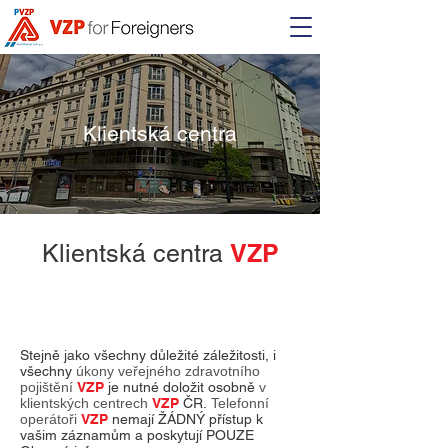
Klientská centra
VZP
Klientská centra
Stejně jako všechny důležité záležitosti, i
všechny
úkony veřejného zdravotního
pojištění
VZP
je nutné doložit osobně
v
klientských centrech
VZP
ČR.
Telefonní
operátoři
VZP
nemají ŽÁDNÝ přístup k
vašim záznamům a poskytují POUZE