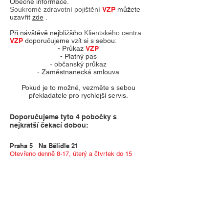
Obecné informace.
Soukromé zdravotní pojištění
VZP
můžete
uzavřít
zde
.
Při návštěvě nejbližšího
Klientského centra
VZP
doporučujeme vzít si s sebou:
-
Průkaz
VZP
- Platný pas
- občanský průkaz
- Zaměstnanecká smlouva
Pokud je to možné, vezměte s sebou
překladatele pro rychlejší servis.
Doporučujeme tyto 4 pobočky s
nejkratší čekací dobou:
Praha 5 Na Bělidle 21
Otevřeno denně 8-17, úterý a čtvrtek do 15