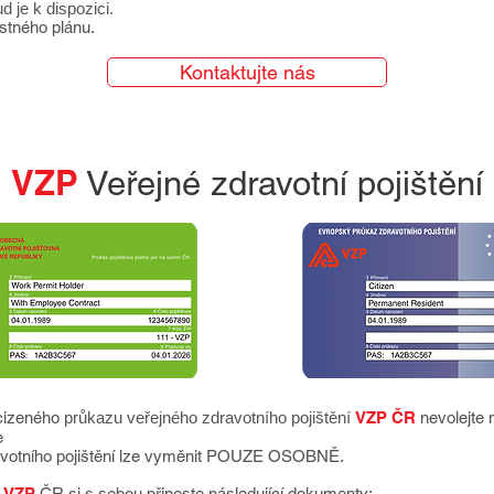
 je k dispozici.
istného plánu.
Kontaktujte nás
VZP
Veřejné zdravotní pojištění
cizeného
průkazu veřejného zdravotního pojištění
VZP ČR
nevolejte 
e
ravotního pojištění lze vyměnit POUZE OSOBNĚ.
VZP
ČR si s sebou přineste následující dokumenty: