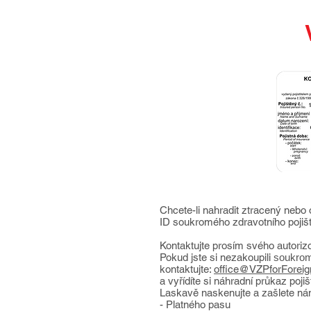
Chcete-li nahradit ztracený nebo
ID soukromého zdravotního poji
Kontaktujte prosím svého autori
Pokud jste si nezakoupili
soukromé
kontaktujte:
office@VZPforForeig
a vyřídíte si náhradní průkaz poj
Laskavě naskenujte a zašlete nám
- Platného pasu