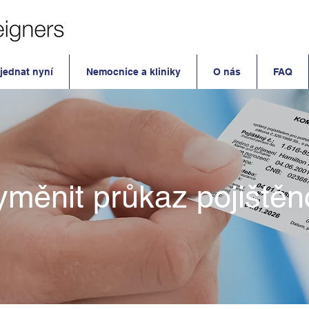
jednat nyní
Nemocnice a kliniky
O nás
FAQ
yměnit průkaz pojištěn