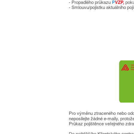
- Propadlého
průkazu
P
VZP,
pokud
- Smlouvu/pojistku aktuálního poj
Pro výměnu ztraceného nebo od
neposílejte žádné e-maily, protož
Průkaz pojištěnce veřejného zd
Do nejbližšího
Klientského centra