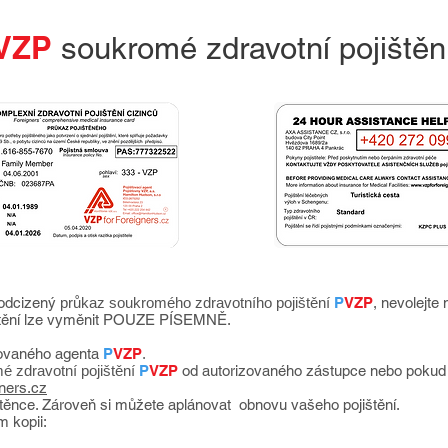
VZP
soukromé zdravotní pojištěn
 odcizený
průkaz soukromého zdravotního pojištění
P
VZP
, nevolejte 
štění lze vyměnit POUZE PÍSEMNĚ.
zovaného
agenta
P
VZP
.
 zdravotní pojištění
P
VZP
od autorizovaného zástupce nebo pokud 
ners.cz
ištěnce. Zároveň si můžete aplánovat obnovu vašeho pojištění.
 kopii: